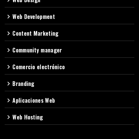
Web Development
navigate_next
Content Marketing
navigate_next
Community manager
navigate_next
Comercio electrónico
navigate_next
Branding
navigate_next
Aplicaciones Web
navigate_next
Web Hosting
navigate_next