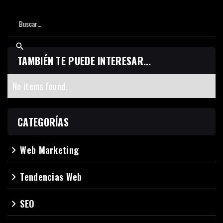
TAMBIÉN TE PUEDE INTERESAR...
No items found.
CATEGORÍAS
Web Marketing
navigate_next
Tendencias Web
navigate_next
SEO
navigate_next