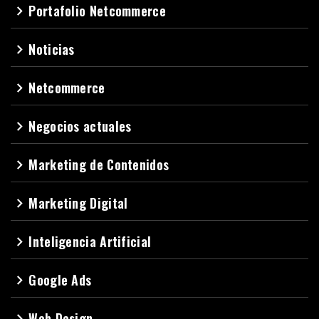
Portafolio Netcommerce
navigate_next
Noticias
navigate_next
Netcommerce
navigate_next
Negocios actuales
navigate_next
Marketing de Contenidos
navigate_next
Marketing Digital
navigate_next
Inteligencia Artificial
navigate_next
Google Ads
navigate_next
Web Design
navigate_next