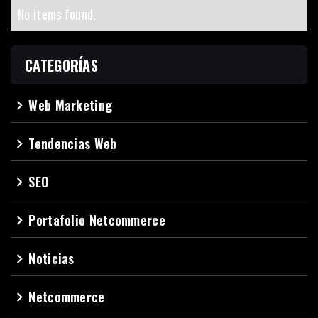
No items found.
CATEGORÍAS
Web Marketing
navigate_next
Tendencias Web
navigate_next
SEO
navigate_next
Portafolio Netcommerce
navigate_next
Noticias
navigate_next
Netcommerce
navigate_next