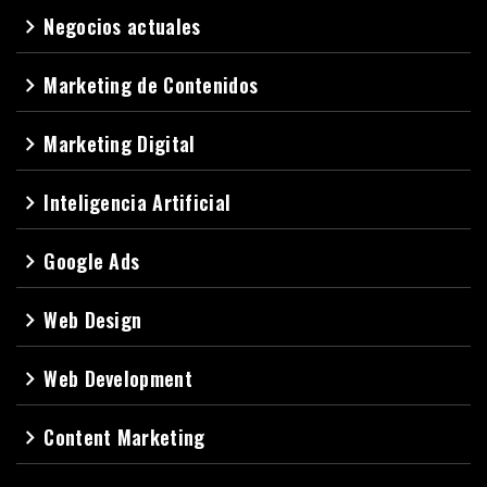
Negocios actuales
navigate_next
Marketing de Contenidos
navigate_next
Marketing Digital
navigate_next
Inteligencia Artificial
navigate_next
Google Ads
navigate_next
Web Design
navigate_next
Web Development
navigate_next
Content Marketing
navigate_next