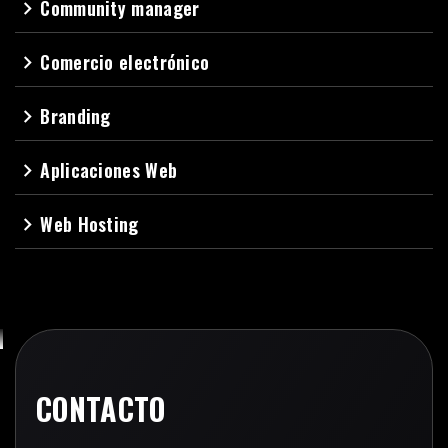
Community manager
navigate_next
Comercio electrónico
navigate_next
Branding
navigate_next
Aplicaciones Web
navigate_next
Web Hosting
navigate_next
CONTACTO