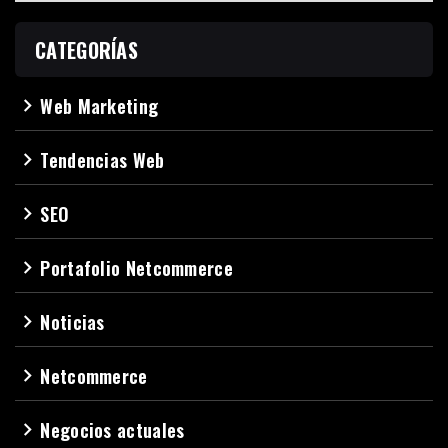
CATEGORÍAS
Web Marketing
navigate_next
Tendencias Web
navigate_next
SEO
navigate_next
Portafolio Netcommerce
navigate_next
Noticias
navigate_next
Netcommerce
navigate_next
Negocios actuales
navigate_next