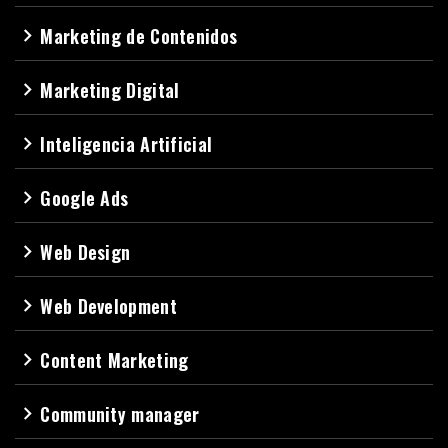
Marketing de Contenidos
navigate_next
Marketing Digital
navigate_next
Inteligencia Artificial
navigate_next
Google Ads
navigate_next
Web Design
navigate_next
Web Development
navigate_next
Content Marketing
navigate_next
Community manager
navigate_next