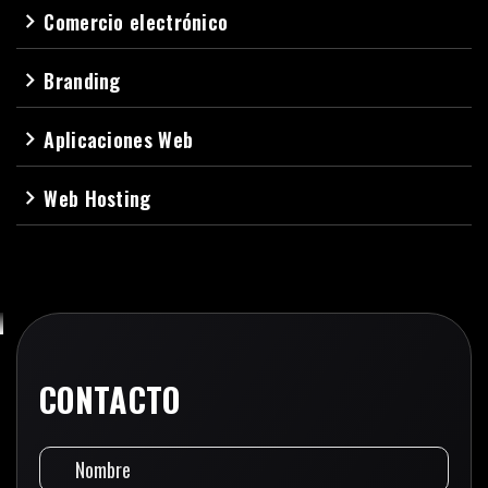
Comercio electrónico
navigate_next
Branding
navigate_next
Aplicaciones Web
navigate_next
Web Hosting
navigate_next
CONTACTO