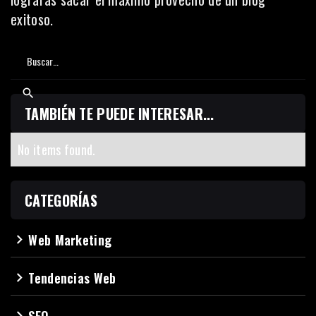
exitoso.
TAMBIÉN TE PUEDE INTERESAR...
No items found.
CATEGORÍAS
Web Marketing
navigate_next
Tendencias Web
navigate_next
SEO
navigate_next