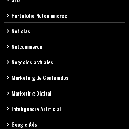
Portafolio Netcommerce
navigate_next
Noticias
navigate_next
Netcommerce
navigate_next
Negocios actuales
navigate_next
Marketing de Contenidos
navigate_next
Marketing Digital
navigate_next
Inteligencia Artificial
navigate_next
Google Ads
navigate_next