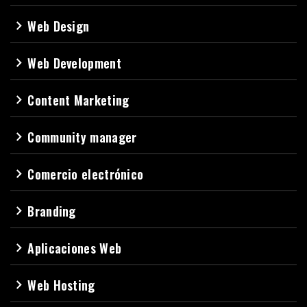
Web Design
navigate_next
Web Development
navigate_next
Content Marketing
navigate_next
Community manager
navigate_next
Comercio electrónico
navigate_next
Branding
navigate_next
Aplicaciones Web
navigate_next
Web Hosting
navigate_next