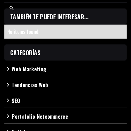
TAMBIÉN TE PUEDE INTERESAR...
No items found.
CATEGORÍAS
Web Marketing
navigate_next
Tendencias Web
navigate_next
SEO
navigate_next
Portafolio Netcommerce
navigate_next