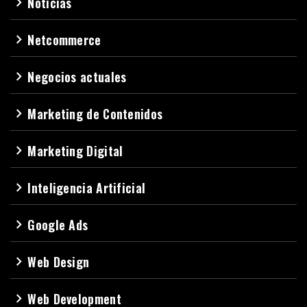
Noticias
navigate_next
Netcommerce
navigate_next
Negocios actuales
navigate_next
Marketing de Contenidos
navigate_next
Marketing Digital
navigate_next
Inteligencia Artificial
navigate_next
Google Ads
navigate_next
Web Design
navigate_next
Web Development
navigate_next