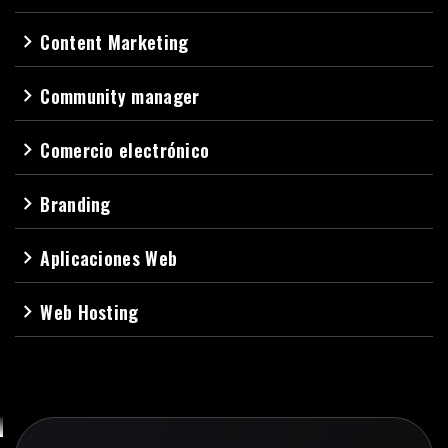
Content Marketing
navigate_next
Community manager
navigate_next
Comercio electrónico
navigate_next
Branding
navigate_next
Aplicaciones Web
navigate_next
Web Hosting
navigate_next