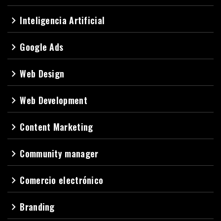
Inteligencia Artificial
navigate_next
Google Ads
navigate_next
Web Design
navigate_next
Web Development
navigate_next
Content Marketing
navigate_next
Community manager
navigate_next
Comercio electrónico
navigate_next
Branding
navigate_next