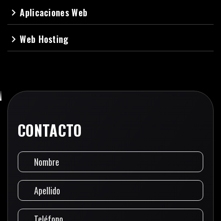
Aplicaciones Web
navigate_next
Web Hosting
navigate_next
CONTACTO