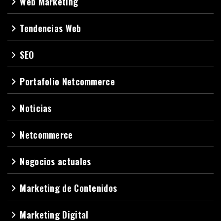
Web Marketing
navigate_next
Tendencias Web
navigate_next
SEO
navigate_next
Portafolio Netcommerce
navigate_next
Noticias
navigate_next
Netcommerce
navigate_next
Negocios actuales
navigate_next
Marketing de Contenidos
navigate_next
Marketing Digital
navigate_next