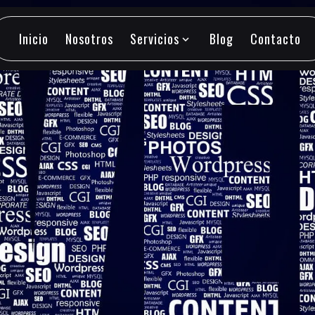
Inicio
Nosotros
Servicios
Blog
Contacto
expand_more
Inicio
Nosotros
Servicios
Blog
Contacto