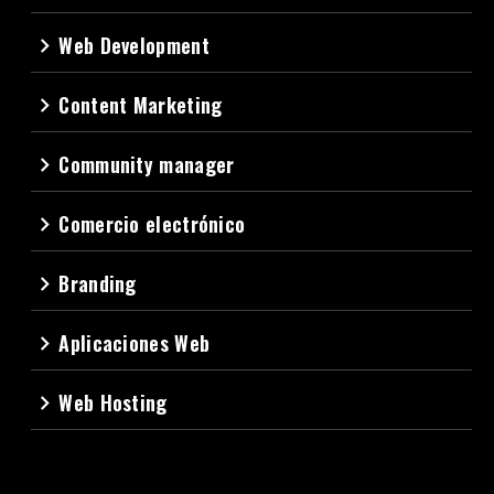
Web Development
navigate_next
Content Marketing
navigate_next
Community manager
navigate_next
Comercio electrónico
navigate_next
Branding
navigate_next
Aplicaciones Web
navigate_next
Web Hosting
navigate_next