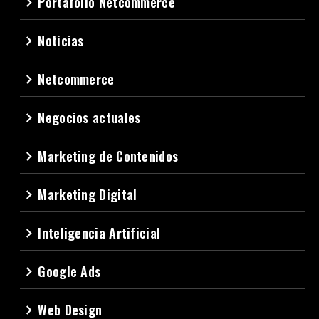
Portafolio Netcommerce
navigate_next
Noticias
navigate_next
Netcommerce
navigate_next
Negocios actuales
navigate_next
Marketing de Contenidos
navigate_next
Marketing Digital
navigate_next
Inteligencia Artificial
navigate_next
Google Ads
navigate_next
Web Design
navigate_next