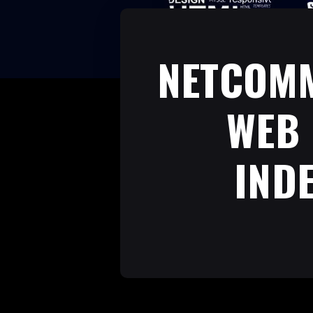
NETCOMM
WEB 
IND