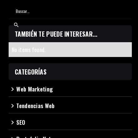
TAMBIÉN TE PUEDE INTERESAR...
No items found.
CATEGORÍAS
Web Marketing
navigate_next
Tendencias Web
navigate_next
SEO
navigate_next