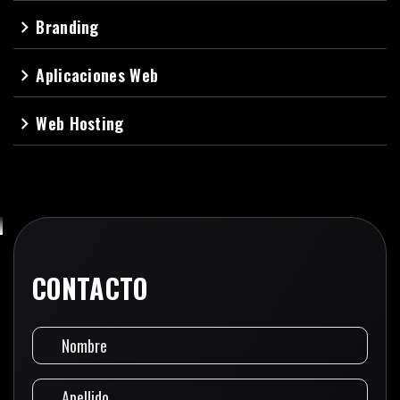
Branding
navigate_next
Aplicaciones Web
navigate_next
Web Hosting
navigate_next
CONTACTO