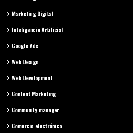
Marketing Digital
navigate_next
Inteligencia Artificial
navigate_next
Google Ads
navigate_next
Web Design
navigate_next
Web Development
navigate_next
Content Marketing
navigate_next
Community manager
navigate_next
Comercio electrónico
navigate_next