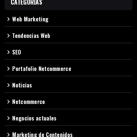
CATEGORÍAS
Web Marketing
navigate_next
Tendencias Web
navigate_next
SEO
navigate_next
Portafolio Netcommerce
navigate_next
Noticias
navigate_next
Netcommerce
navigate_next
Negocios actuales
navigate_next
Marketing de Contenidos
navigate_next