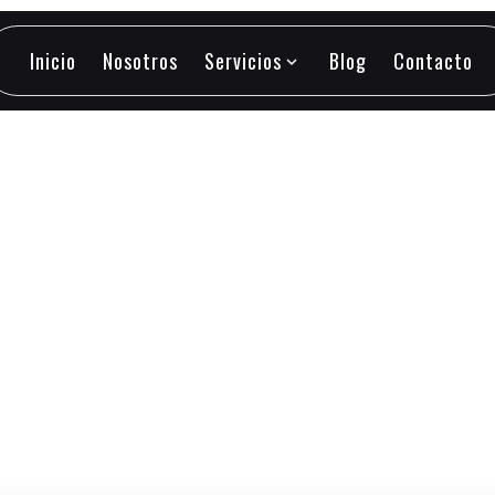
Inicio
Nosotros
Servicios
Blog
Contacto
expand_more
Inicio
Nosotros
Servicios
Blog
Contacto