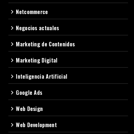
Netcommerce
navigate_next
Negocios actuales
navigate_next
Marketing de Contenidos
navigate_next
Marketing Digital
navigate_next
Inteligencia Artificial
navigate_next
Google Ads
navigate_next
Web Design
navigate_next
Web Development
navigate_next