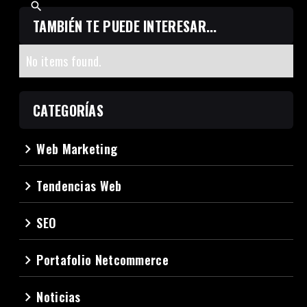
TAMBIÉN TE PUEDE INTERESAR...
No items found.
CATEGORÍAS
Web Marketing
navigate_next
Tendencias Web
navigate_next
SEO
navigate_next
Portafolio Netcommerce
navigate_next
Noticias
navigate_next