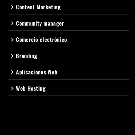
Content Marketing
navigate_next
Community manager
navigate_next
Comercio electrónico
navigate_next
Branding
navigate_next
Aplicaciones Web
navigate_next
Web Hosting
navigate_next