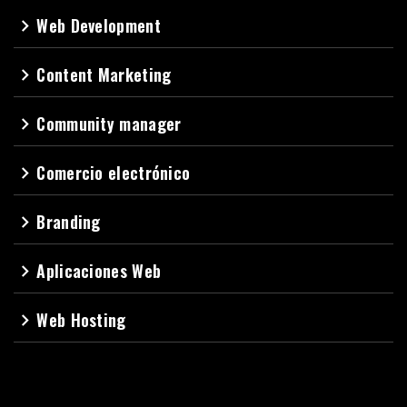
Web Development
navigate_next
Content Marketing
navigate_next
Community manager
navigate_next
Comercio electrónico
navigate_next
Branding
navigate_next
Aplicaciones Web
navigate_next
Web Hosting
navigate_next