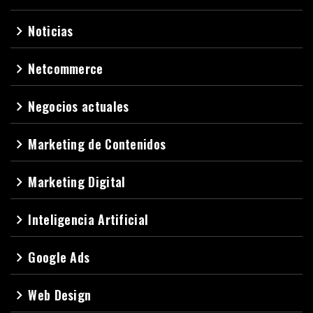
Noticias
navigate_next
Netcommerce
navigate_next
Negocios actuales
navigate_next
Marketing de Contenidos
navigate_next
Marketing Digital
navigate_next
Inteligencia Artificial
navigate_next
Google Ads
navigate_next
Web Design
navigate_next