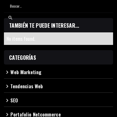
TAMBIÉN TE PUEDE INTERESAR...
No items found.
CATEGORÍAS
Web Marketing
navigate_next
Tendencias Web
navigate_next
SEO
navigate_next
Portafolio Netcommerce
navigate_next