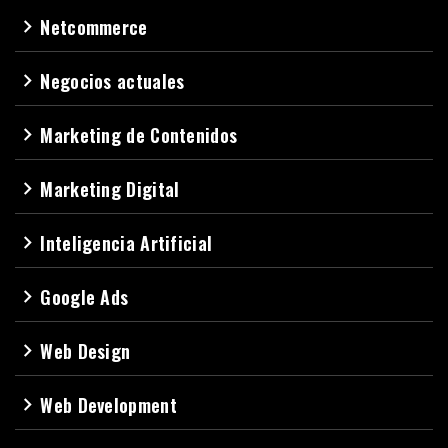
Netcommerce
navigate_next
Negocios actuales
navigate_next
Marketing de Contenidos
navigate_next
Marketing Digital
navigate_next
Inteligencia Artificial
navigate_next
Google Ads
navigate_next
Web Design
navigate_next
Web Development
navigate_next