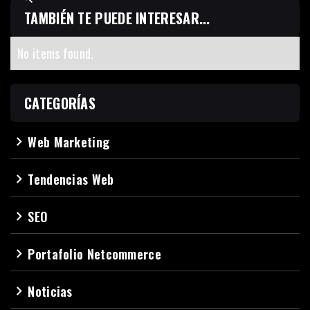
TAMBIÉN TE PUEDE INTERESAR...
No items found.
CATEGORÍAS
Web Marketing
navigate_next
Tendencias Web
navigate_next
SEO
navigate_next
Portafolio Netcommerce
navigate_next
Noticias
navigate_next