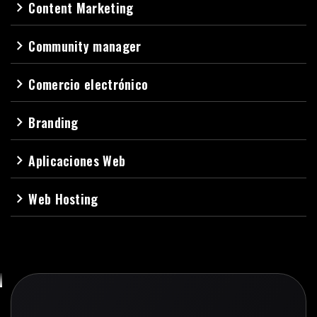
Content Marketing
navigate_next
Community manager
navigate_next
Comercio electrónico
navigate_next
Branding
navigate_next
Aplicaciones Web
navigate_next
Web Hosting
navigate_next