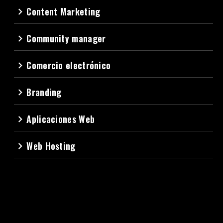
Content Marketing
navigate_next
Community manager
navigate_next
Comercio electrónico
navigate_next
Branding
navigate_next
Aplicaciones Web
navigate_next
Web Hosting
navigate_next