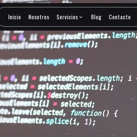
Inicio
Nosotros
Servicios
Blog
Contacto
expand_more
Inicio
Nosotros
Servicios
Blog
Contacto