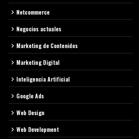
Netcommerce
navigate_next
Negocios actuales
navigate_next
Marketing de Contenidos
navigate_next
Marketing Digital
navigate_next
Inteligencia Artificial
navigate_next
Google Ads
navigate_next
Web Design
navigate_next
Web Development
navigate_next