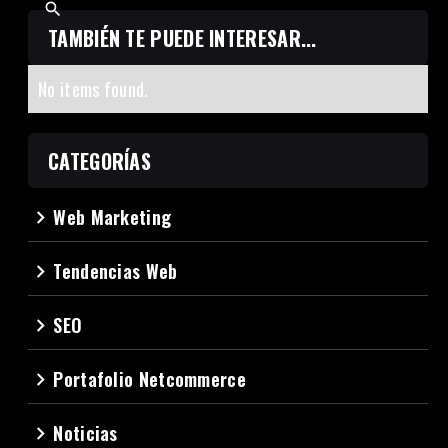
TAMBIÉN TE PUEDE INTERESAR...
No items found.
CATEGORÍAS
Web Marketing
navigate_next
Tendencias Web
navigate_next
SEO
navigate_next
Portafolio Netcommerce
navigate_next
Noticias
navigate_next