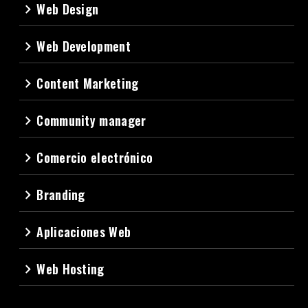
Web Design
navigate_next
Web Development
navigate_next
Content Marketing
navigate_next
Community manager
navigate_next
Comercio electrónico
navigate_next
Branding
navigate_next
Aplicaciones Web
navigate_next
Web Hosting
navigate_next