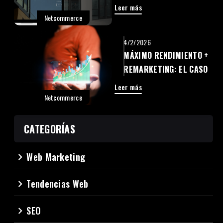
DE ALTO IMPACTO PARA
Leer más
FACHADAS PREMIUM
Netcommerce
4/2/2026
MÁXIMO RENDIMIENTO +
REMARKETING: EL CASO
FAMILY DENT
Leer más
Netcommerce
CATEGORÍAS
Web Marketing
navigate_next
Tendencias Web
navigate_next
SEO
navigate_next