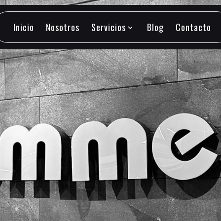
Inicio
Nosotros
Servicios
Blog
Contacto
expand_more
Inicio
Nosotros
Servicios
Blog
Contacto