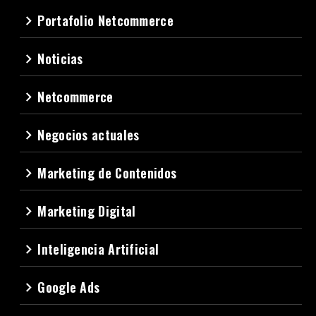
Portafolio Netcommerce
navigate_next
Noticias
navigate_next
Netcommerce
navigate_next
Negocios actuales
navigate_next
Marketing de Contenidos
navigate_next
Marketing Digital
navigate_next
Inteligencia Artificial
navigate_next
Google Ads
navigate_next