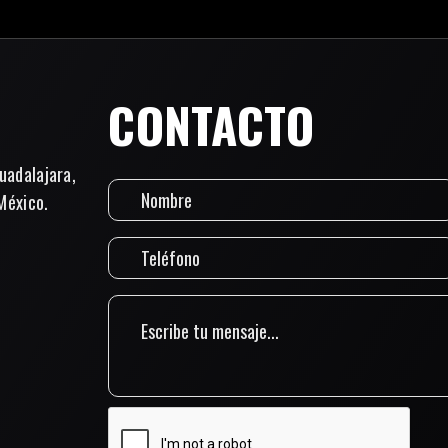
CONTACTO
uadalajara,
México.