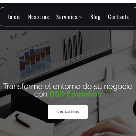
Inicio
Nosotros
Servicios
Blog
Contacto
expand_more
Inicio
Nosotros
Servicios
Blog
Contacto