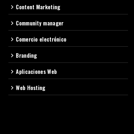
Content Marketing
navigate_next
Community manager
navigate_next
Comercio electrónico
navigate_next
Branding
navigate_next
Aplicaciones Web
navigate_next
Web Hosting
navigate_next