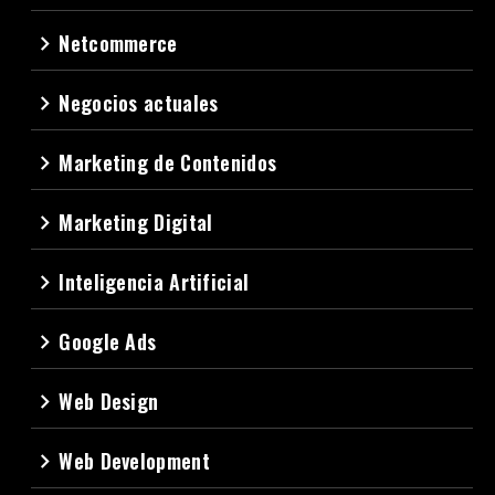
Netcommerce
navigate_next
Negocios actuales
navigate_next
Marketing de Contenidos
navigate_next
Marketing Digital
navigate_next
Inteligencia Artificial
navigate_next
Google Ads
navigate_next
Web Design
navigate_next
Web Development
navigate_next