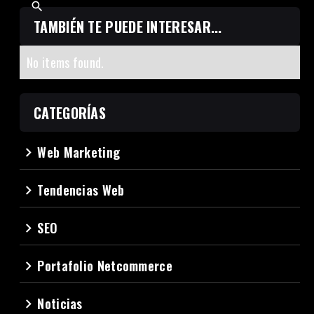
TAMBIÉN TE PUEDE INTERESAR...
No items found.
CATEGORÍAS
Web Marketing
navigate_next
Tendencias Web
navigate_next
SEO
navigate_next
Portafolio Netcommerce
navigate_next
Noticias
navigate_next