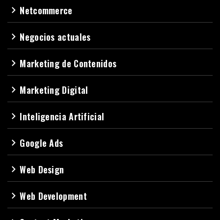
Netcommerce
navigate_next
Negocios actuales
navigate_next
Marketing de Contenidos
navigate_next
Marketing Digital
navigate_next
Inteligencia Artificial
navigate_next
Google Ads
navigate_next
Web Design
navigate_next
Web Development
navigate_next