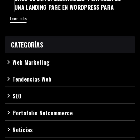
UNA LANDING PAGE EN WORDPRESS PARA
HOOLOCKS
Leer más
CATEGORÍAS
Web Marketing
navigate_next
Tendencias Web
navigate_next
SEO
navigate_next
Portafolio Netcommerce
navigate_next
Noticias
navigate_next