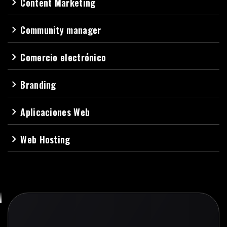
Content Marketing
navigate_next
Community manager
navigate_next
Comercio electrónico
navigate_next
Branding
navigate_next
Aplicaciones Web
navigate_next
Web Hosting
navigate_next