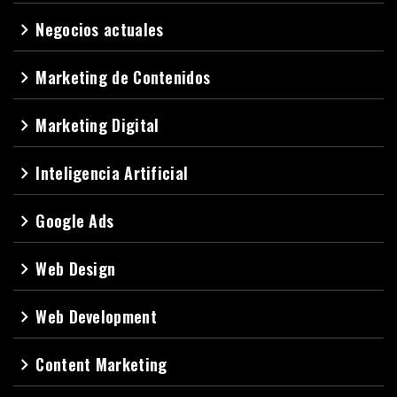
Negocios actuales
navigate_next
Marketing de Contenidos
navigate_next
Marketing Digital
navigate_next
Inteligencia Artificial
navigate_next
Google Ads
navigate_next
Web Design
navigate_next
Web Development
navigate_next
Content Marketing
navigate_next