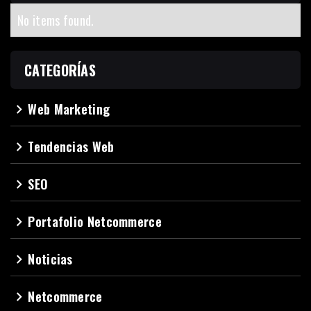
No items found.
CATEGORÍAS
Web Marketing
navigate_next
Tendencias Web
navigate_next
SEO
navigate_next
Portafolio Netcommerce
navigate_next
Noticias
navigate_next
Netcommerce
navigate_next