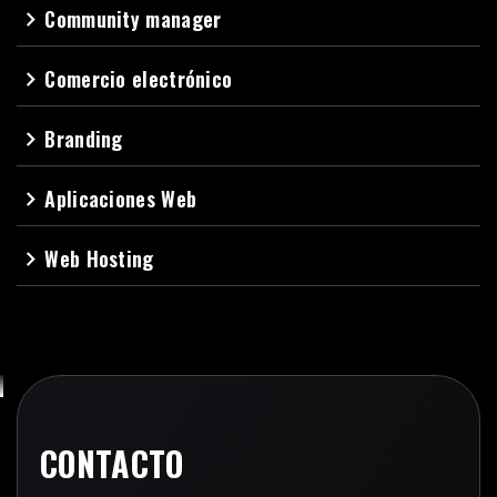
Community manager
navigate_next
Comercio electrónico
navigate_next
Branding
navigate_next
Aplicaciones Web
navigate_next
Web Hosting
navigate_next
CONTACTO