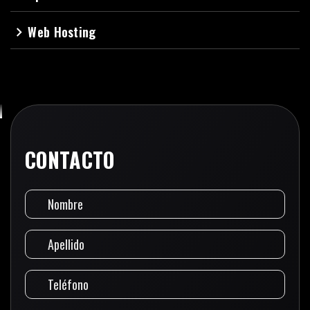
Web Hosting
navigate_next
CONTACTO