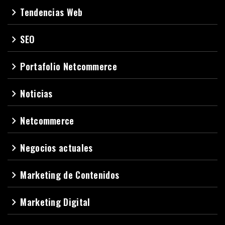
Tendencias Web
navigate_next
SEO
navigate_next
Portafolio Netcommerce
navigate_next
Noticias
navigate_next
Netcommerce
navigate_next
Negocios actuales
navigate_next
Marketing de Contenidos
navigate_next
Marketing Digital
navigate_next