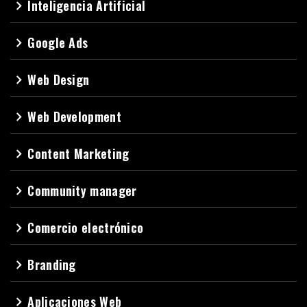
Inteligencia Artificial
navigate_next
Google Ads
navigate_next
Web Design
navigate_next
Web Development
navigate_next
Content Marketing
navigate_next
Community manager
navigate_next
Comercio electrónico
navigate_next
Branding
navigate_next
Aplicaciones Web
navigate_next