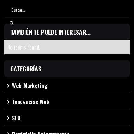
TAMBIÉN TE PUEDE INTERESAR...
No items found.
CATEGORÍAS
Web Marketing
navigate_next
Tendencias Web
navigate_next
SEO
navigate_next