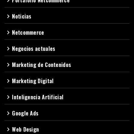
Portafolio Netcommerce
navigate_next
Noticias
navigate_next
Netcommerce
navigate_next
Negocios actuales
navigate_next
Marketing de Contenidos
navigate_next
Marketing Digital
navigate_next
Inteligencia Artificial
navigate_next
Google Ads
navigate_next
Web Design
navigate_next