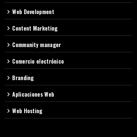
Web Development
navigate_next
Content Marketing
navigate_next
Community manager
navigate_next
Comercio electrónico
navigate_next
Branding
navigate_next
Aplicaciones Web
navigate_next
Web Hosting
navigate_next