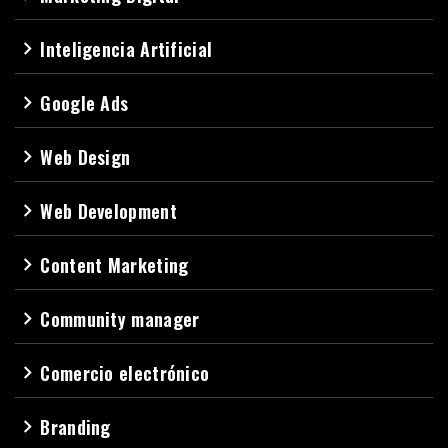
Inteligencia Artificial
navigate_next
Google Ads
navigate_next
Web Design
navigate_next
Web Development
navigate_next
Content Marketing
navigate_next
Community manager
navigate_next
Comercio electrónico
navigate_next
Branding
navigate_next