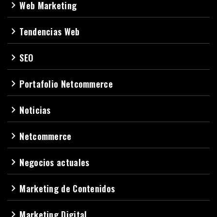
Web Marketing
navigate_next
Tendencias Web
navigate_next
SEO
navigate_next
Portafolio Netcommerce
navigate_next
Noticias
navigate_next
Netcommerce
navigate_next
Negocios actuales
navigate_next
Marketing de Contenidos
navigate_next
Marketing Digital
navigate_next