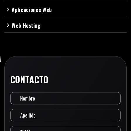
Aplicaciones Web
navigate_next
Web Hosting
navigate_next
CONTACTO