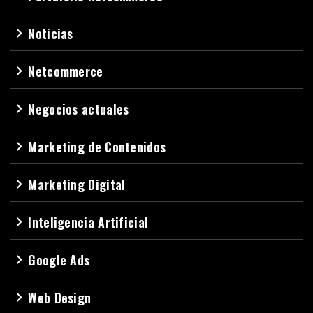
Noticias
navigate_next
Netcommerce
navigate_next
Negocios actuales
navigate_next
Marketing de Contenidos
navigate_next
Marketing Digital
navigate_next
Inteligencia Artificial
navigate_next
Google Ads
navigate_next
Web Design
navigate_next