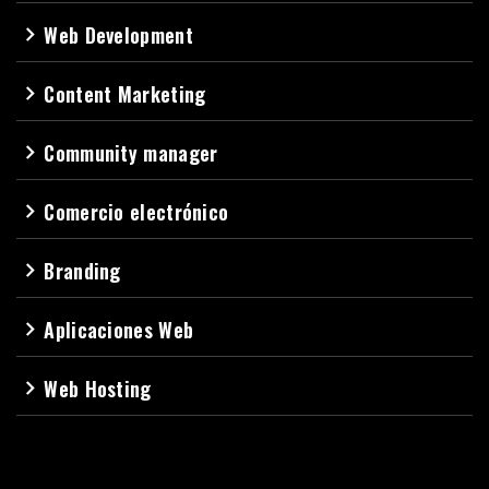
Web Development
navigate_next
Content Marketing
navigate_next
Community manager
navigate_next
Comercio electrónico
navigate_next
Branding
navigate_next
Aplicaciones Web
navigate_next
Web Hosting
navigate_next