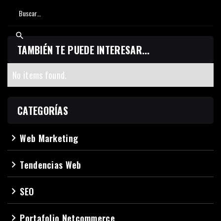
TAMBIÉN TE PUEDE INTERESAR...
No items found.
CATEGORÍAS
Web Marketing
navigate_next
Tendencias Web
navigate_next
SEO
navigate_next
Portafolio Netcommerce
navigate_next