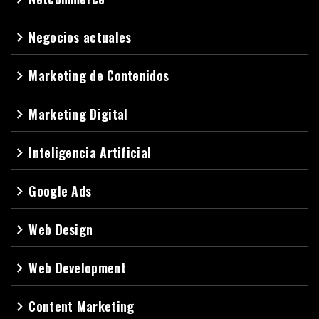
Negocios actuales
navigate_next
Marketing de Contenidos
navigate_next
Marketing Digital
navigate_next
Inteligencia Artificial
navigate_next
Google Ads
navigate_next
Web Design
navigate_next
Web Development
navigate_next
Content Marketing
navigate_next