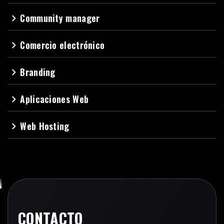
Community manager
navigate_next
Comercio electrónico
navigate_next
Branding
navigate_next
Aplicaciones Web
navigate_next
Web Hosting
navigate_next
CONTACTO