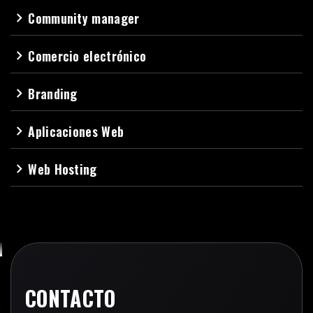
Community manager
navigate_next
Comercio electrónico
navigate_next
Branding
navigate_next
Aplicaciones Web
navigate_next
Web Hosting
navigate_next
CONTACTO