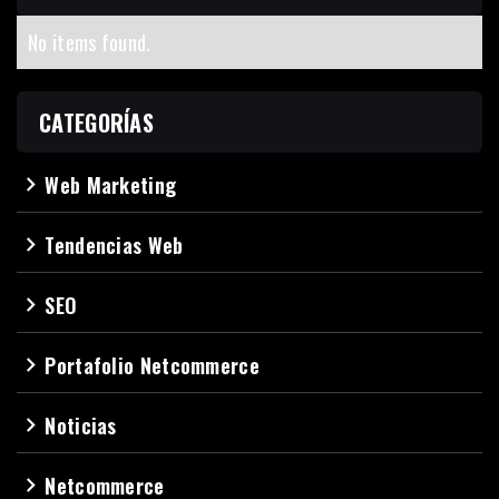
No items found.
CATEGORÍAS
Web Marketing
navigate_next
Tendencias Web
navigate_next
SEO
navigate_next
Portafolio Netcommerce
navigate_next
Noticias
navigate_next
Netcommerce
navigate_next