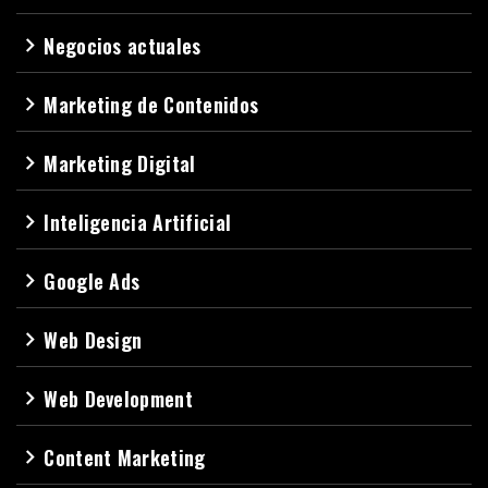
Negocios actuales
navigate_next
Marketing de Contenidos
navigate_next
Marketing Digital
navigate_next
Inteligencia Artificial
navigate_next
Google Ads
navigate_next
Web Design
navigate_next
Web Development
navigate_next
Content Marketing
navigate_next