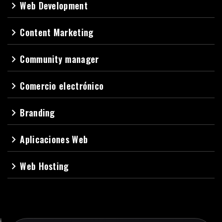
Web Development
navigate_next
Content Marketing
navigate_next
Community manager
navigate_next
Comercio electrónico
navigate_next
Branding
navigate_next
Aplicaciones Web
navigate_next
Web Hosting
navigate_next