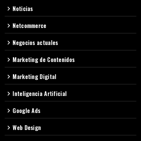
Noticias
navigate_next
Netcommerce
navigate_next
Negocios actuales
navigate_next
Marketing de Contenidos
navigate_next
Marketing Digital
navigate_next
Inteligencia Artificial
navigate_next
Google Ads
navigate_next
Web Design
navigate_next