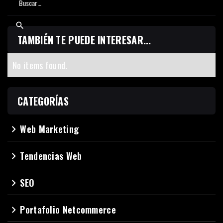
TAMBIÉN TE PUEDE INTERESAR...
No items found.
CATEGORÍAS
Web Marketing
navigate_next
Tendencias Web
navigate_next
SEO
navigate_next
Portafolio Netcommerce
navigate_next