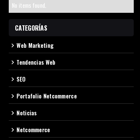
No items found.
CATEGORÍAS
Web Marketing
navigate_next
Tendencias Web
navigate_next
SEO
navigate_next
Portafolio Netcommerce
navigate_next
Noticias
navigate_next
Netcommerce
navigate_next