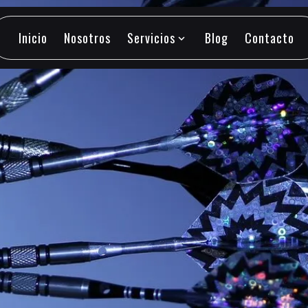
Inicio
Nosotros
Servicios
Blog
Contacto
expand_more
Inicio
Nosotros
Servicios
Blog
Contacto