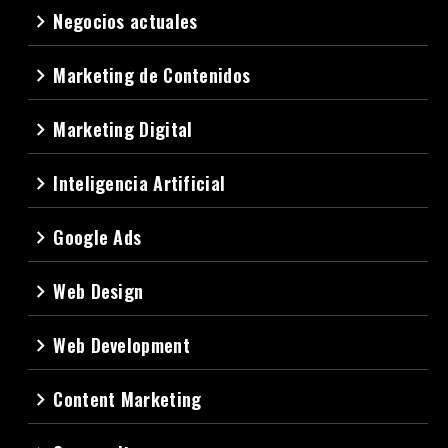
Negocios actuales
navigate_next
Marketing de Contenidos
navigate_next
Marketing Digital
navigate_next
Inteligencia Artificial
navigate_next
Google Ads
navigate_next
Web Design
navigate_next
Web Development
navigate_next
Content Marketing
navigate_next