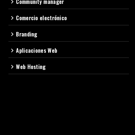
Community manager
navigate_next
Comercio electrónico
navigate_next
Branding
navigate_next
Aplicaciones Web
navigate_next
Web Hosting
navigate_next