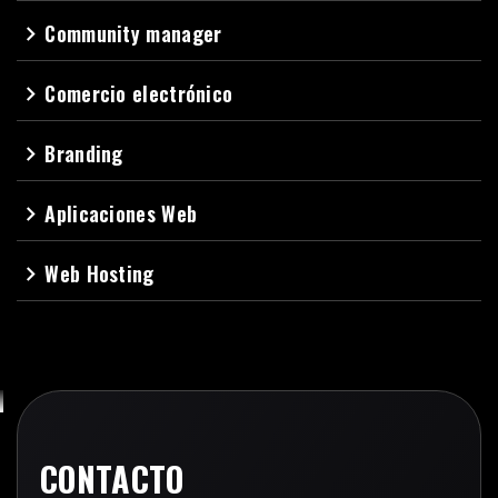
Community manager
navigate_next
Comercio electrónico
navigate_next
Branding
navigate_next
Aplicaciones Web
navigate_next
Web Hosting
navigate_next
CONTACTO