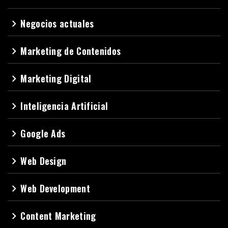
Negocios actuales
navigate_next
Marketing de Contenidos
navigate_next
Marketing Digital
navigate_next
Inteligencia Artificial
navigate_next
Google Ads
navigate_next
Web Design
navigate_next
Web Development
navigate_next
Content Marketing
navigate_next