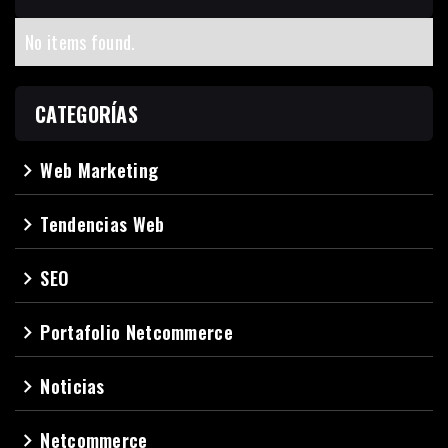
No items found.
CATEGORÍAS
Web Marketing
navigate_next
Tendencias Web
navigate_next
SEO
navigate_next
Portafolio Netcommerce
navigate_next
Noticias
navigate_next
Netcommerce
navigate_next