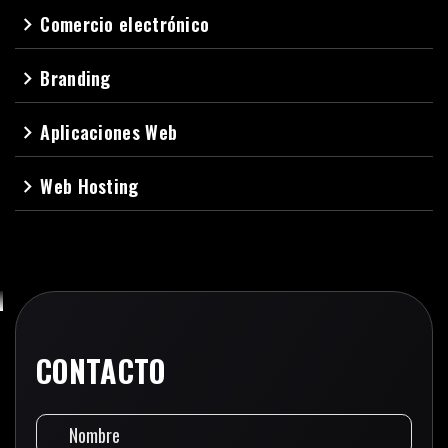
Comercio electrónico
navigate_next
Branding
navigate_next
Aplicaciones Web
navigate_next
Web Hosting
navigate_next
CONTACTO