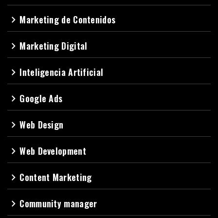
Marketing de Contenidos
navigate_next
Marketing Digital
navigate_next
Inteligencia Artificial
navigate_next
Google Ads
navigate_next
Web Design
navigate_next
Web Development
navigate_next
Content Marketing
navigate_next
Community manager
navigate_next