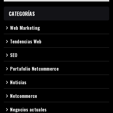
CATEGORÍAS
Web Marketing
navigate_next
Tendencias Web
navigate_next
SEO
navigate_next
Portafolio Netcommerce
navigate_next
Noticias
navigate_next
Netcommerce
navigate_next
Negocios actuales
navigate_next