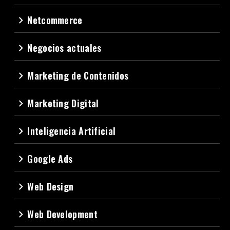
Netcommerce
navigate_next
Negocios actuales
navigate_next
Marketing de Contenidos
navigate_next
Marketing Digital
navigate_next
Inteligencia Artificial
navigate_next
Google Ads
navigate_next
Web Design
navigate_next
Web Development
navigate_next