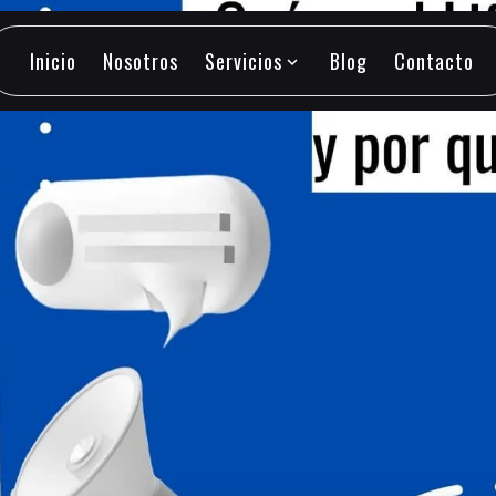
Inicio
Nosotros
Servicios
Blog
Contacto
expand_more
Inicio
Nosotros
Servicios
Blog
Contacto