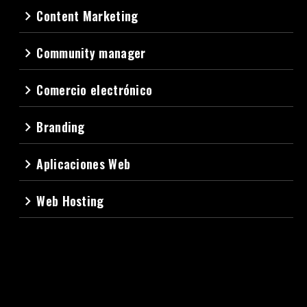
Content Marketing
navigate_next
Community manager
navigate_next
Comercio electrónico
navigate_next
Branding
navigate_next
Aplicaciones Web
navigate_next
Web Hosting
navigate_next