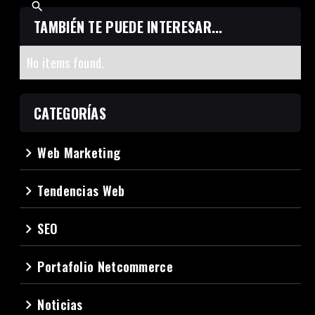
TAMBIÉN TE PUEDE INTERESAR...
No items found.
CATEGORÍAS
Web Marketing
navigate_next
Tendencias Web
navigate_next
SEO
navigate_next
Portafolio Netcommerce
navigate_next
Noticias
navigate_next