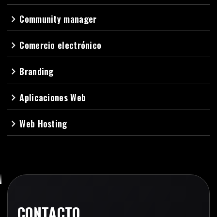
Community manager
navigate_next
Comercio electrónico
navigate_next
Branding
navigate_next
Aplicaciones Web
navigate_next
Web Hosting
navigate_next
CONTACTO