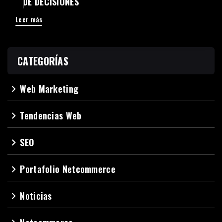
DE DECISIONES
Leer más
CATEGORÍAS
Web Marketing
navigate_next
Tendencias Web
navigate_next
SEO
navigate_next
Portafolio Netcommerce
navigate_next
Noticias
navigate_next