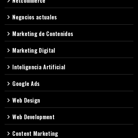
Netcommerce
navigate_next
Negocios actuales
navigate_next
Marketing de Contenidos
navigate_next
Marketing Digital
navigate_next
Inteligencia Artificial
navigate_next
Google Ads
navigate_next
Web Design
navigate_next
Web Development
navigate_next
Content Marketing
navigate_next