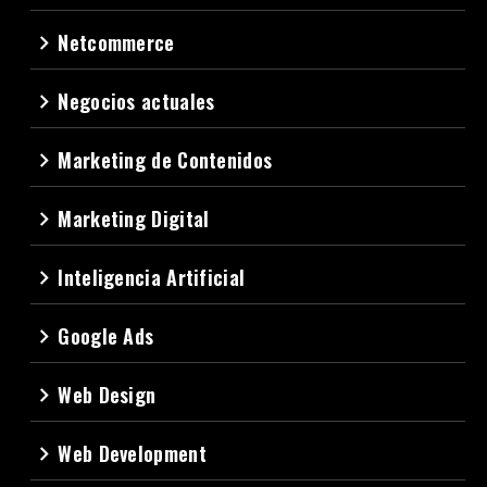
Netcommerce
navigate_next
Negocios actuales
navigate_next
Marketing de Contenidos
navigate_next
Marketing Digital
navigate_next
Inteligencia Artificial
navigate_next
Google Ads
navigate_next
Web Design
navigate_next
Web Development
navigate_next