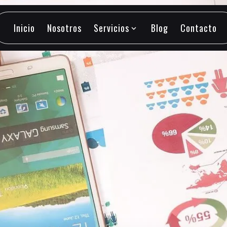
Inicio
Nosotros
Servicios
Blog
Contacto
expand_more
Inicio
Nosotros
Servicios
Blog
Contacto