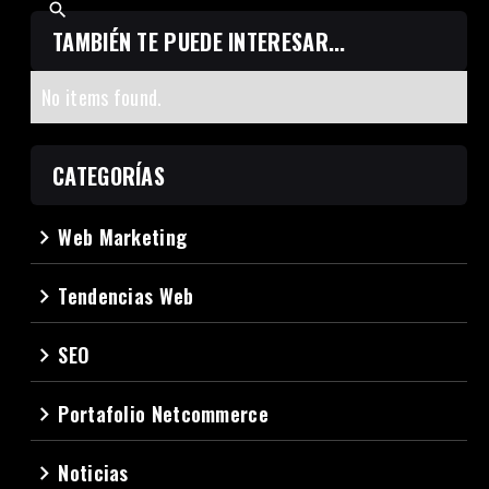
TAMBIÉN TE PUEDE INTERESAR...
No items found.
CATEGORÍAS
Web Marketing
navigate_next
Tendencias Web
navigate_next
SEO
navigate_next
Portafolio Netcommerce
navigate_next
Noticias
navigate_next