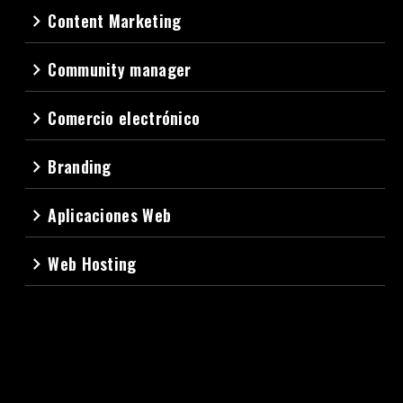
Content Marketing
navigate_next
Community manager
navigate_next
Comercio electrónico
navigate_next
Branding
navigate_next
Aplicaciones Web
navigate_next
Web Hosting
navigate_next