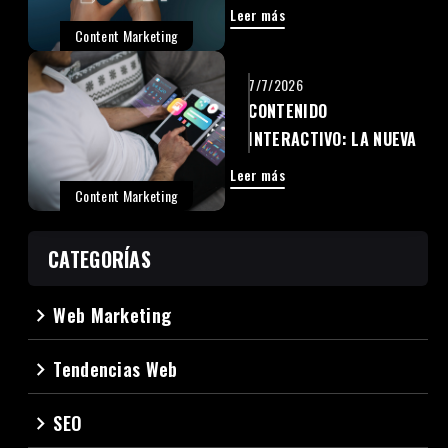
POSICIONAMIENTO
Leer más
MODERNO
Content Marketing
7/7/2026
CONTENIDO
INTERACTIVO: LA NUEVA
FORMA DE CAPTAR
Leer más
ATENCIÓN
Content Marketing
CATEGORÍAS
Web Marketing
navigate_next
Tendencias Web
navigate_next
SEO
navigate_next