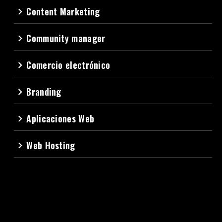
Content Marketing
navigate_next
Community manager
navigate_next
Comercio electrónico
navigate_next
Branding
navigate_next
Aplicaciones Web
navigate_next
Web Hosting
navigate_next