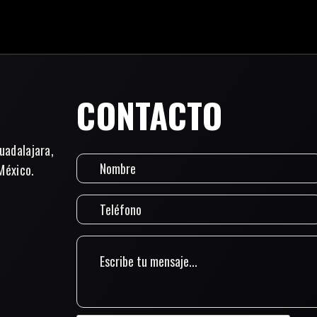
CONTACTO
uadalajara,
México.