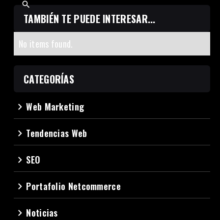
TAMBIÉN TE PUEDE INTERESAR...
No items found.
CATEGORÍAS
Web Marketing
navigate_next
Tendencias Web
navigate_next
SEO
navigate_next
Portafolio Netcommerce
navigate_next
Noticias
navigate_next