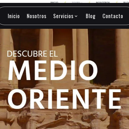
Inicio
Nosotros
Servicios
Blog
Contacto
expand_more
Inicio
Nosotros
Servicios
Blog
Contacto