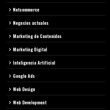
Netcommerce
navigate_next
Negocios actuales
navigate_next
Marketing de Contenidos
navigate_next
Marketing Digital
navigate_next
Inteligencia Artificial
navigate_next
Google Ads
navigate_next
Web Design
navigate_next
Web Development
navigate_next