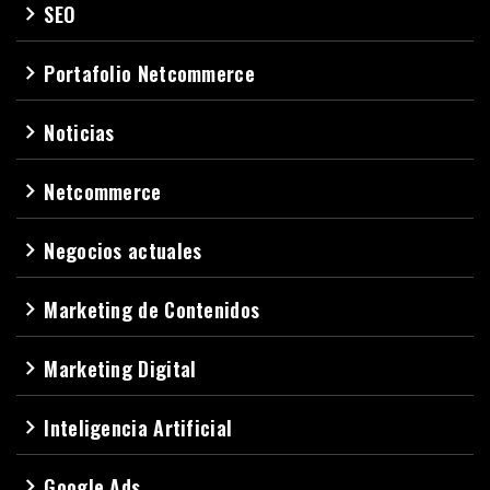
SEO
navigate_next
Portafolio Netcommerce
navigate_next
Noticias
navigate_next
Netcommerce
navigate_next
Negocios actuales
navigate_next
Marketing de Contenidos
navigate_next
Marketing Digital
navigate_next
Inteligencia Artificial
navigate_next
Google Ads
navigate_next