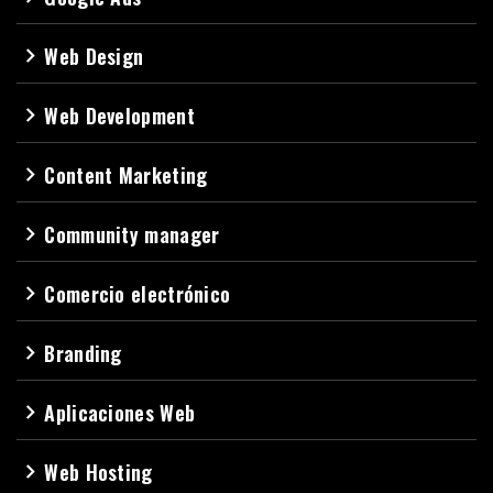
Web Design
navigate_next
Web Development
navigate_next
Content Marketing
navigate_next
Community manager
navigate_next
Comercio electrónico
navigate_next
Branding
navigate_next
Aplicaciones Web
navigate_next
Web Hosting
navigate_next