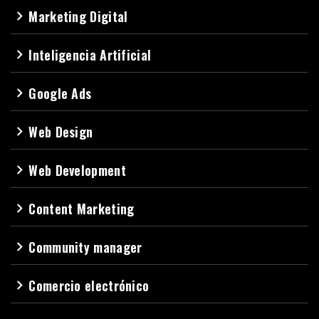
Marketing Digital
navigate_next
Inteligencia Artificial
navigate_next
Google Ads
navigate_next
Web Design
navigate_next
Web Development
navigate_next
Content Marketing
navigate_next
Community manager
navigate_next
Comercio electrónico
navigate_next