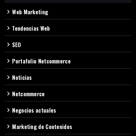
Web Marketing
navigate_next
Tendencias Web
navigate_next
SEO
navigate_next
Portafolio Netcommerce
navigate_next
Noticias
navigate_next
Netcommerce
navigate_next
Negocios actuales
navigate_next
Marketing de Contenidos
navigate_next