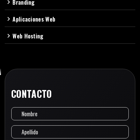
Branding
navigate_next
Aplicaciones Web
navigate_next
Web Hosting
navigate_next
CONTACTO