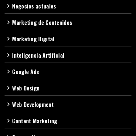
Negocios actuales
navigate_next
Marketing de Contenidos
navigate_next
Marketing Digital
navigate_next
Inteligencia Artificial
navigate_next
Google Ads
navigate_next
Web Design
navigate_next
Web Development
navigate_next
Content Marketing
navigate_next