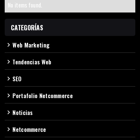
No items found.
CATEGORÍAS
Web Marketing
navigate_next
Tendencias Web
navigate_next
SEO
navigate_next
Portafolio Netcommerce
navigate_next
Noticias
navigate_next
Netcommerce
navigate_next