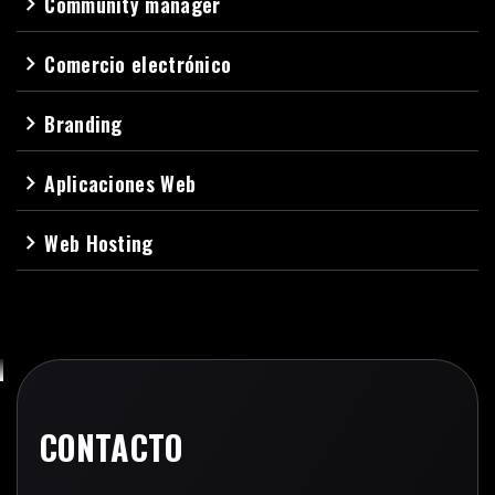
Community manager
navigate_next
Comercio electrónico
navigate_next
Branding
navigate_next
Aplicaciones Web
navigate_next
Web Hosting
navigate_next
CONTACTO