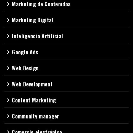
Marketing de Contenidos
navigate_next
Marketing Digital
navigate_next
Inteligencia Artificial
navigate_next
Google Ads
navigate_next
Web Design
navigate_next
Web Development
navigate_next
Content Marketing
navigate_next
Community manager
navigate_next
Comercio electrónico
navigate_next