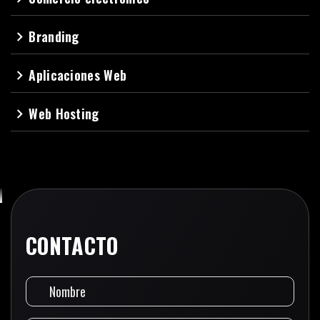
Branding
navigate_next
Aplicaciones Web
navigate_next
Web Hosting
navigate_next
CONTACTO