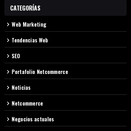
CATEGORÍAS
Web Marketing
navigate_next
Tendencias Web
navigate_next
SEO
navigate_next
Portafolio Netcommerce
navigate_next
Noticias
navigate_next
Netcommerce
navigate_next
Negocios actuales
navigate_next