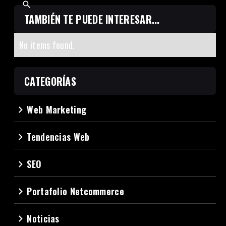
TAMBIÉN TE PUEDE INTERESAR...
No items found.
CATEGORÍAS
Web Marketing
navigate_next
Tendencias Web
navigate_next
SEO
navigate_next
Portafolio Netcommerce
navigate_next
Noticias
navigate_next