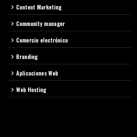
Content Marketing
navigate_next
Community manager
navigate_next
Comercio electrónico
navigate_next
Branding
navigate_next
Aplicaciones Web
navigate_next
Web Hosting
navigate_next