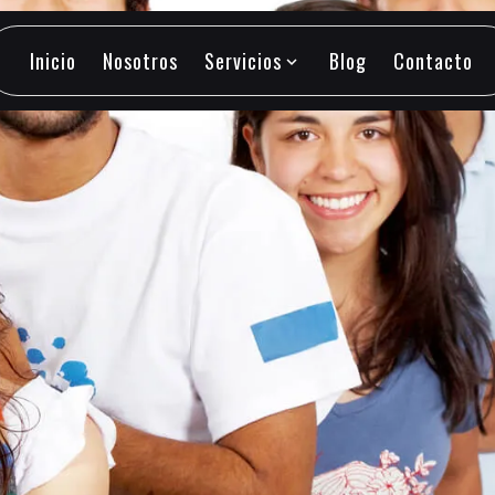
Inicio
Nosotros
Servicios
Blog
Contacto
expand_more
Inicio
Nosotros
Servicios
Blog
Contacto