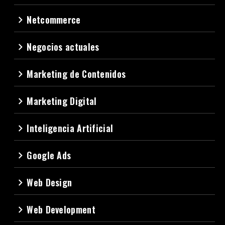
Netcommerce
navigate_next
Negocios actuales
navigate_next
Marketing de Contenidos
navigate_next
Marketing Digital
navigate_next
Inteligencia Artificial
navigate_next
Google Ads
navigate_next
Web Design
navigate_next
Web Development
navigate_next