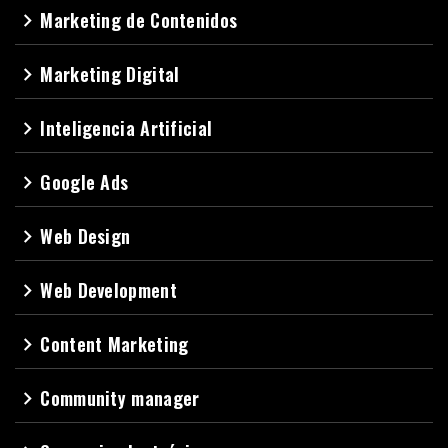
Marketing de Contenidos
navigate_next
Marketing Digital
navigate_next
Inteligencia Artificial
navigate_next
Google Ads
navigate_next
Web Design
navigate_next
Web Development
navigate_next
Content Marketing
navigate_next
Community manager
navigate_next