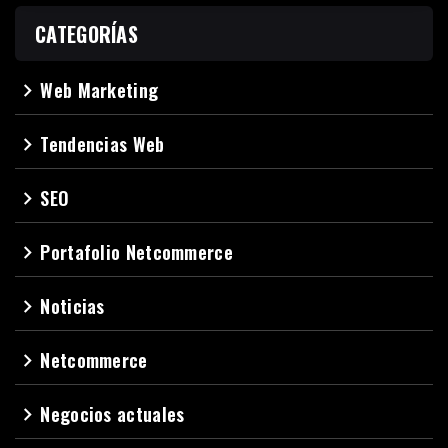
CATEGORÍAS
Web Marketing
navigate_next
Tendencias Web
navigate_next
SEO
navigate_next
Portafolio Netcommerce
navigate_next
Noticias
navigate_next
Netcommerce
navigate_next
Negocios actuales
navigate_next