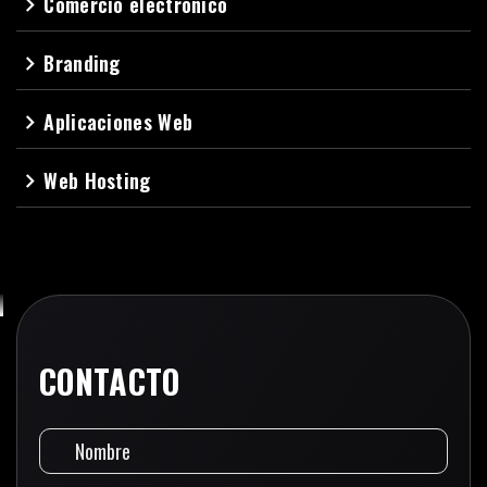
Comercio electrónico
navigate_next
Branding
navigate_next
Aplicaciones Web
navigate_next
Web Hosting
navigate_next
CONTACTO