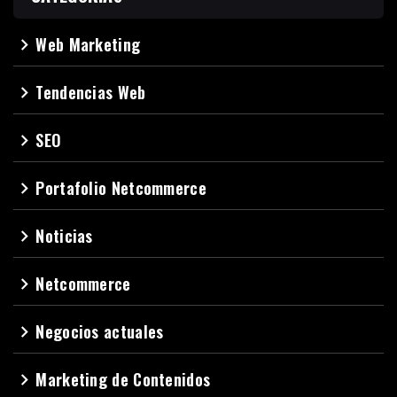
Web Marketing
navigate_next
Tendencias Web
navigate_next
SEO
navigate_next
Portafolio Netcommerce
navigate_next
Noticias
navigate_next
Netcommerce
navigate_next
Negocios actuales
navigate_next
Marketing de Contenidos
navigate_next