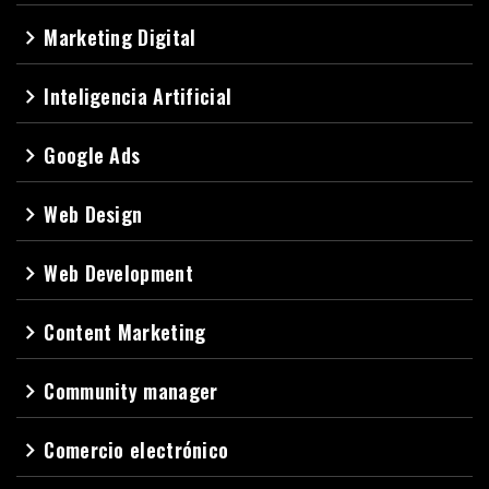
Marketing Digital
navigate_next
Inteligencia Artificial
navigate_next
Google Ads
navigate_next
Web Design
navigate_next
Web Development
navigate_next
Content Marketing
navigate_next
Community manager
navigate_next
Comercio electrónico
navigate_next