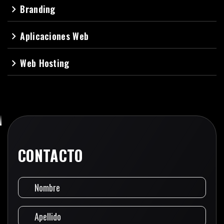
Branding
navigate_next
Aplicaciones Web
navigate_next
Web Hosting
navigate_next
CONTACTO