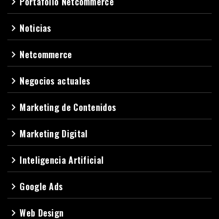
Portafolio Netcommerce
navigate_next
Noticias
navigate_next
Netcommerce
navigate_next
Negocios actuales
navigate_next
Marketing de Contenidos
navigate_next
Marketing Digital
navigate_next
Inteligencia Artificial
navigate_next
Google Ads
navigate_next
Web Design
navigate_next