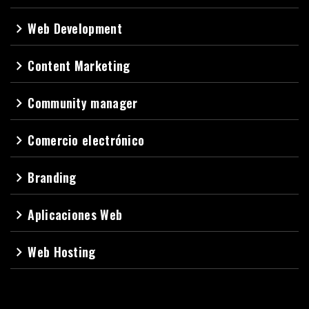
Web Development
navigate_next
Content Marketing
navigate_next
Community manager
navigate_next
Comercio electrónico
navigate_next
Branding
navigate_next
Aplicaciones Web
navigate_next
Web Hosting
navigate_next