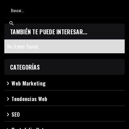
TAMBIÉN TE PUEDE INTERESAR...
No items found.
CATEGORÍAS
Web Marketing
navigate_next
Tendencias Web
navigate_next
SEO
navigate_next