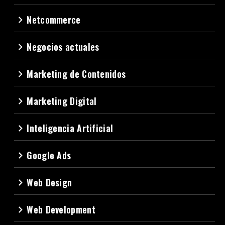
Netcommerce
navigate_next
Negocios actuales
navigate_next
Marketing de Contenidos
navigate_next
Marketing Digital
navigate_next
Inteligencia Artificial
navigate_next
Google Ads
navigate_next
Web Design
navigate_next
Web Development
navigate_next