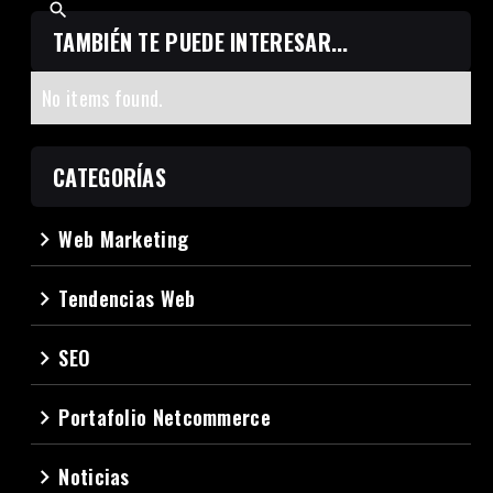
TAMBIÉN TE PUEDE INTERESAR...
No items found.
CATEGORÍAS
Web Marketing
navigate_next
Tendencias Web
navigate_next
SEO
navigate_next
Portafolio Netcommerce
navigate_next
Noticias
navigate_next