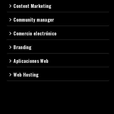
Content Marketing
navigate_next
Community manager
navigate_next
Comercio electrónico
navigate_next
Branding
navigate_next
Aplicaciones Web
navigate_next
Web Hosting
navigate_next