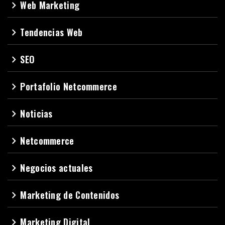
Web Marketing
navigate_next
Tendencias Web
navigate_next
SEO
navigate_next
Portafolio Netcommerce
navigate_next
Noticias
navigate_next
Netcommerce
navigate_next
Negocios actuales
navigate_next
Marketing de Contenidos
navigate_next
Marketing Digital
navigate_next