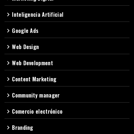
Inteligencia Artificial
navigate_next
Google Ads
navigate_next
Web Design
navigate_next
Web Development
navigate_next
Content Marketing
navigate_next
Community manager
navigate_next
Comercio electrónico
navigate_next
Branding
navigate_next