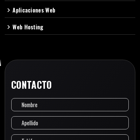
Aplicaciones Web
navigate_next
Web Hosting
navigate_next
CONTACTO