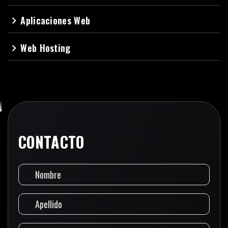
Aplicaciones Web
navigate_next
Web Hosting
navigate_next
CONTACTO