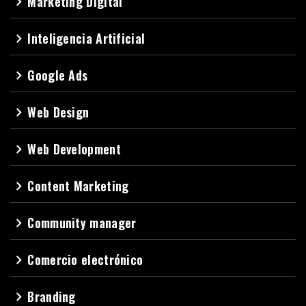
Marketing Digital
navigate_next
Inteligencia Artificial
navigate_next
Google Ads
navigate_next
Web Design
navigate_next
Web Development
navigate_next
Content Marketing
navigate_next
Community manager
navigate_next
Comercio electrónico
navigate_next
Branding
navigate_next