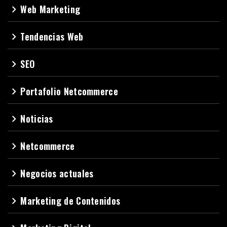
Web Marketing
navigate_next
Tendencias Web
navigate_next
SEO
navigate_next
Portafolio Netcommerce
navigate_next
Noticias
navigate_next
Netcommerce
navigate_next
Negocios actuales
navigate_next
Marketing de Contenidos
navigate_next