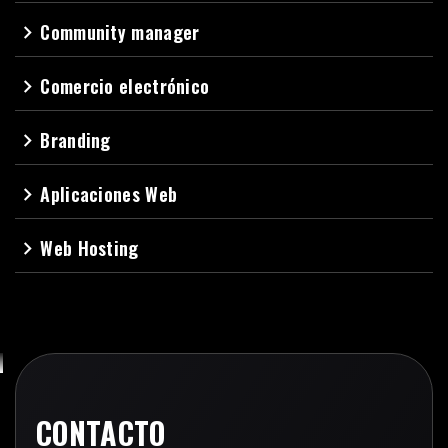
Community manager
navigate_next
Comercio electrónico
navigate_next
Branding
navigate_next
Aplicaciones Web
navigate_next
Web Hosting
navigate_next
CONTACTO