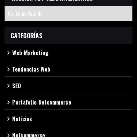
No items found.
CATEGORÍAS
Web Marketing
navigate_next
Tendencias Web
navigate_next
SEO
navigate_next
Portafolio Netcommerce
navigate_next
Noticias
navigate_next
Netcommerce
navigate_next