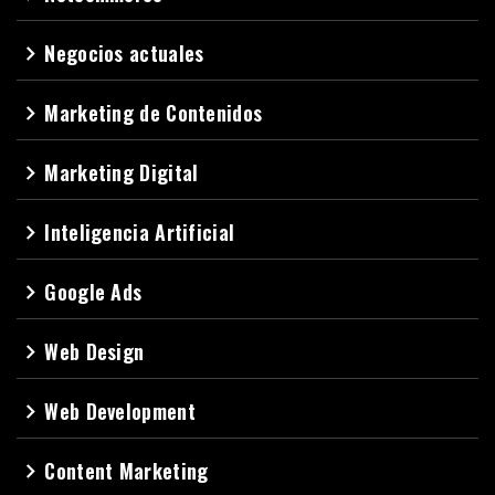
Negocios actuales
navigate_next
Marketing de Contenidos
navigate_next
Marketing Digital
navigate_next
Inteligencia Artificial
navigate_next
Google Ads
navigate_next
Web Design
navigate_next
Web Development
navigate_next
Content Marketing
navigate_next