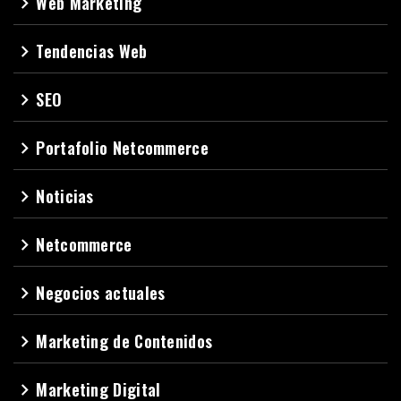
Web Marketing
navigate_next
Tendencias Web
navigate_next
SEO
navigate_next
Portafolio Netcommerce
navigate_next
Noticias
navigate_next
Netcommerce
navigate_next
Negocios actuales
navigate_next
Marketing de Contenidos
navigate_next
Marketing Digital
navigate_next