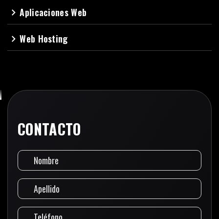
Aplicaciones Web
navigate_next
Web Hosting
navigate_next
CONTACTO