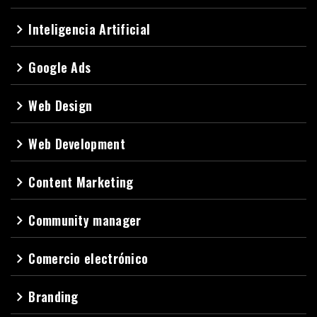
Inteligencia Artificial
navigate_next
Google Ads
navigate_next
Web Design
navigate_next
Web Development
navigate_next
Content Marketing
navigate_next
Community manager
navigate_next
Comercio electrónico
navigate_next
Branding
navigate_next