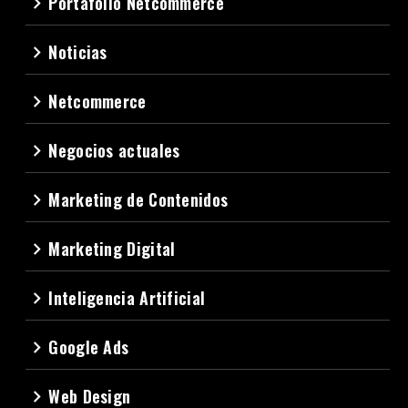
Portafolio Netcommerce
navigate_next
Noticias
navigate_next
Netcommerce
navigate_next
Negocios actuales
navigate_next
Marketing de Contenidos
navigate_next
Marketing Digital
navigate_next
Inteligencia Artificial
navigate_next
Google Ads
navigate_next
Web Design
navigate_next