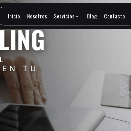
Inicio
Nosotros
Servicios
Blog
Contacto
expand_more
Inicio
Nosotros
Servicios
Blog
Contacto