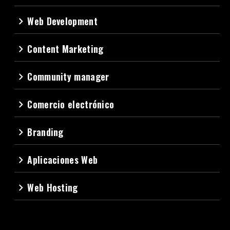
Web Development
navigate_next
Content Marketing
navigate_next
Community manager
navigate_next
Comercio electrónico
navigate_next
Branding
navigate_next
Aplicaciones Web
navigate_next
Web Hosting
navigate_next