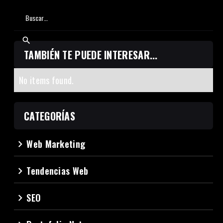
TAMBIÉN TE PUEDE INTERESAR...
No items found.
CATEGORÍAS
Web Marketing
navigate_next
Tendencias Web
navigate_next
SEO
navigate_next