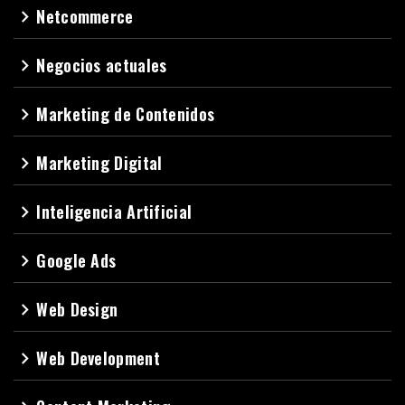
Netcommerce
navigate_next
Negocios actuales
navigate_next
Marketing de Contenidos
navigate_next
Marketing Digital
navigate_next
Inteligencia Artificial
navigate_next
Google Ads
navigate_next
Web Design
navigate_next
Web Development
navigate_next