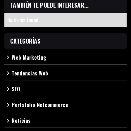
TAMBIÉN TE PUEDE INTERESAR...
No items found.
CATEGORÍAS
Web Marketing
navigate_next
Tendencias Web
navigate_next
SEO
navigate_next
Portafolio Netcommerce
navigate_next
Noticias
navigate_next