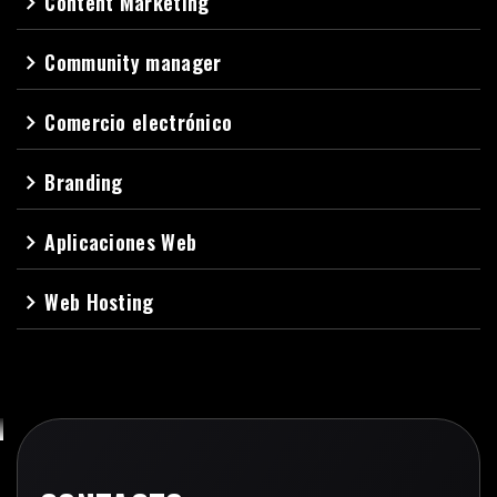
Content Marketing
navigate_next
Community manager
navigate_next
Comercio electrónico
navigate_next
Branding
navigate_next
Aplicaciones Web
navigate_next
Web Hosting
navigate_next