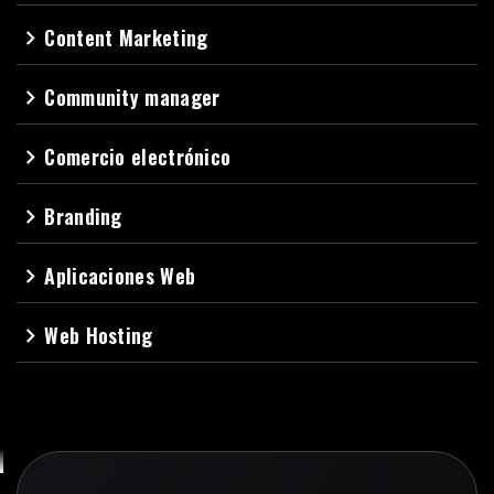
Content Marketing
navigate_next
Community manager
navigate_next
Comercio electrónico
navigate_next
Branding
navigate_next
Aplicaciones Web
navigate_next
Web Hosting
navigate_next