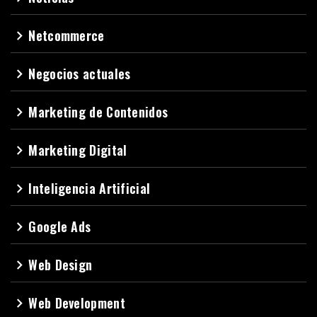
Netcommerce
navigate_next
Negocios actuales
navigate_next
Marketing de Contenidos
navigate_next
Marketing Digital
navigate_next
Inteligencia Artificial
navigate_next
Google Ads
navigate_next
Web Design
navigate_next
Web Development
navigate_next