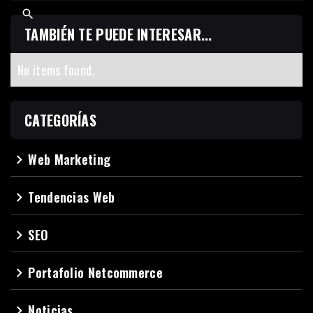
TAMBIÉN TE PUEDE INTERESAR...
No items found.
CATEGORÍAS
Web Marketing
navigate_next
Tendencias Web
navigate_next
SEO
navigate_next
Portafolio Netcommerce
navigate_next
Noticias
navigate_next