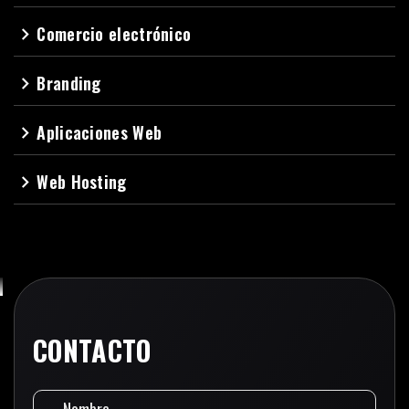
Comercio electrónico
navigate_next
Branding
navigate_next
Aplicaciones Web
navigate_next
Web Hosting
navigate_next
CONTACTO