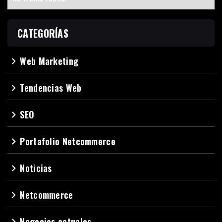
CATEGORÍAS
Web Marketing
navigate_next
Tendencias Web
navigate_next
SEO
navigate_next
Portafolio Netcommerce
navigate_next
Noticias
navigate_next
Netcommerce
navigate_next
Negocios actuales
navigate_next