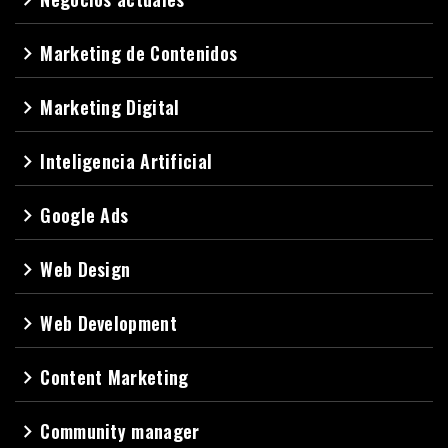
Marketing de Contenidos
navigate_next
Marketing Digital
navigate_next
Inteligencia Artificial
navigate_next
Google Ads
navigate_next
Web Design
navigate_next
Web Development
navigate_next
Content Marketing
navigate_next
Community manager
navigate_next