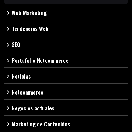
Web Marketing
navigate_next
Tendencias Web
navigate_next
SEO
navigate_next
Portafolio Netcommerce
navigate_next
Noticias
navigate_next
Netcommerce
navigate_next
Negocios actuales
navigate_next
Marketing de Contenidos
navigate_next