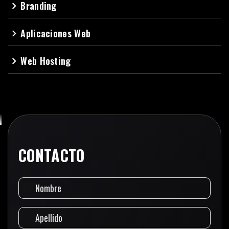
Branding
navigate_next
Aplicaciones Web
navigate_next
Web Hosting
navigate_next
CONTACTO