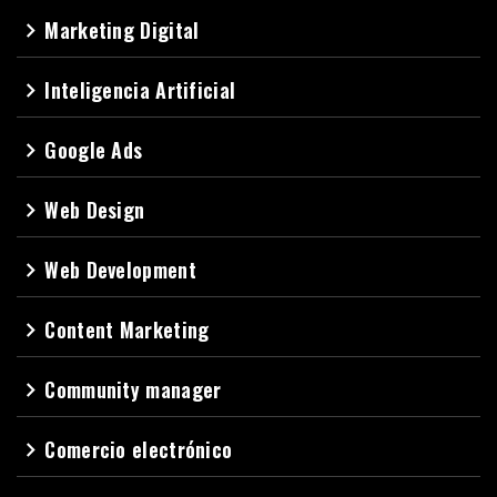
Marketing Digital
navigate_next
Inteligencia Artificial
navigate_next
Google Ads
navigate_next
Web Design
navigate_next
Web Development
navigate_next
Content Marketing
navigate_next
Community manager
navigate_next
Comercio electrónico
navigate_next