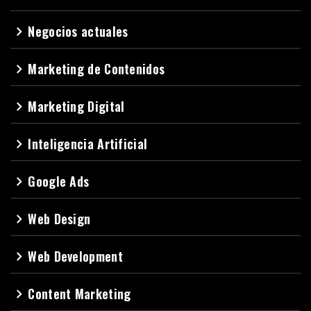
Negocios actuales
navigate_next
Marketing de Contenidos
navigate_next
Marketing Digital
navigate_next
Inteligencia Artificial
navigate_next
Google Ads
navigate_next
Web Design
navigate_next
Web Development
navigate_next
Content Marketing
navigate_next