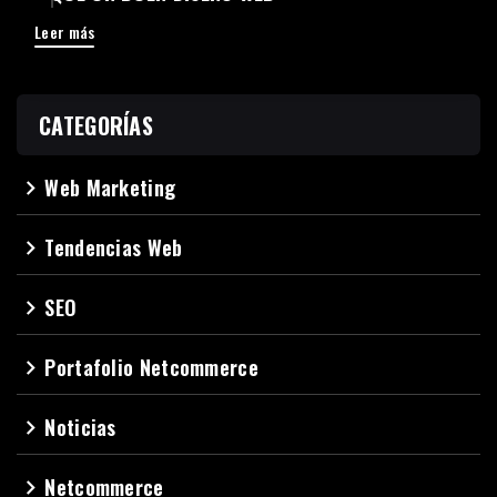
Leer más
CATEGORÍAS
Web Marketing
navigate_next
Tendencias Web
navigate_next
SEO
navigate_next
Portafolio Netcommerce
navigate_next
Noticias
navigate_next
Netcommerce
navigate_next