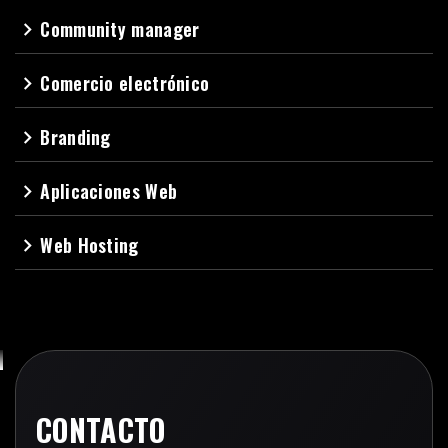
Community manager
navigate_next
Comercio electrónico
navigate_next
Branding
navigate_next
Aplicaciones Web
navigate_next
Web Hosting
navigate_next
CONTACTO